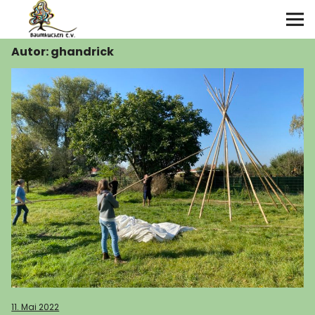
Autor:
ghandrick
Über uns
Angebote
Termine
Galerie
Kontakt
11. Mai 2022