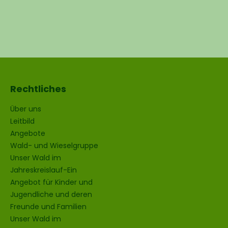
Rechtliches
Über uns
Leitbild
Angebote
Wald- und Wieselgruppe
Unser Wald im
Jahreskreislauf-Ein
Angebot für Kinder und
Jugendliche und deren
Freunde und Familien
Unser Wald im