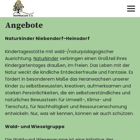
Angebote
Über uns
Naturkinder Niebendorf-Heinsdorf
Angebote
Kindertagesstätte mit wald-/naturpädagogischer
Termine
Ausrichtung.
Naturkinder
verbringen einen Großteil ihres
Kindergartentages draußen, im Freien. Das Leben mit der
Natur weckt die kindliche Entdeckerfreude und Fantasie. Es
Galerie
fördert in besonderem Maße das Heranwachsen unserer
Kinder zu selbstbewussten, kreativen, aufmerksamen und
Kontakt
starken Persönlichkeiten, die ein selbstverständliches und
natürliches Bewusstsein für Umwelt-, Klima- und
Tierschutz, für Nachhaltigkeit und Ressourcenschonung
entwickeln. Nur, was wir kennen, können wir auch schützen.
Wald- und Wieselgruppe
Die Wald-und Wiesengruppe ist eine Initiative des