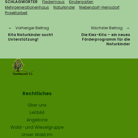
SCHLAGWÖRTER
Fledermaus
Kindergarten
Mehrgenerationenhaus
Naturkinder
Niebendorf-Heinsdorf
Projektarbeit
Vorheriger Beitrag
Nächster Beitrag
Kita Naturkinder sucht
Die Kiez-Kita – ein neues
Unterstützung!
Förderprogramm für die
Naturkinder
Rechtliches
Über uns
Leitbild
Angebote
Wald- und Wieselgruppe
Unser Wald im