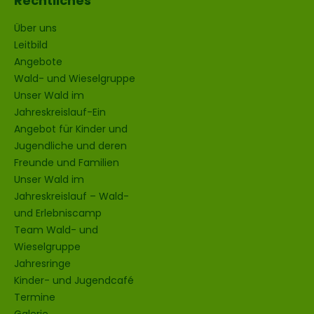
Rechtliches
Über uns
Leitbild
Angebote
Wald- und Wieselgruppe
Unser Wald im
Jahreskreislauf-Ein
Angebot für Kinder und
Jugendliche und deren
Freunde und Familien
Unser Wald im
Jahreskreislauf – Wald-
und Erlebniscamp
Team Wald- und
Wieselgruppe
Jahresringe
Kinder- und Jugendcafé
Termine