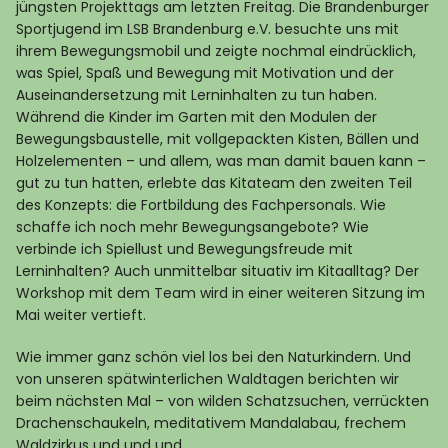
jüngsten Projekttags am letzten Freitag. Die Brandenburger
Sportjugend im LSB Brandenburg e.V. besuchte uns mit
ihrem Bewegungsmobil und zeigte nochmal eindrücklich,
was Spiel, Spaß und Bewegung mit Motivation und der
Auseinandersetzung mit Lerninhalten zu tun haben.
Während die Kinder im Garten mit den Modulen der
Bewegungsbaustelle, mit vollgepackten Kisten, Bällen und
Holzelementen – und allem, was man damit bauen kann –
gut zu tun hatten, erlebte das Kitateam den zweiten Teil
des Konzepts: die Fortbildung des Fachpersonals. Wie
schaffe ich noch mehr Bewegungsangebote? Wie
verbinde ich Spiellust und Bewegungsfreude mit
Lerninhalten? Auch unmittelbar situativ im Kitaalltag? Der
Workshop mit dem Team wird in einer weiteren Sitzung im
Mai weiter vertieft.
Wie immer ganz schön viel los bei den Naturkindern. Und
von unseren spätwinterlichen Waldtagen berichten wir
beim nächsten Mal – von wilden Schatzsuchen, verrückten
Drachenschaukeln, meditativem Mandalabau, frechem
Waldzirkus und und und…