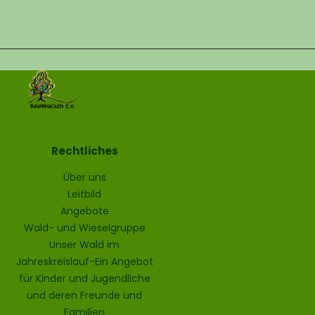
Rechtliches
Über uns
Leitbild
Angebote
Wald- und Wieselgruppe
Unser Wald im
Jahreskreislauf-Ein Angebot
für Kinder und Jugendliche
und deren Freunde und
Familien