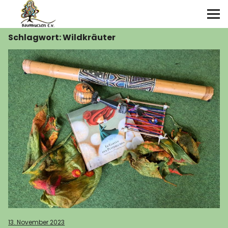
Schlagwort:
Wildkräuter
Über uns
Angebote
Termine
Galerie
Kontakt
13. November 2023